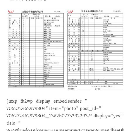
[mxp_fb2wp_display_embed sender=”
705272462979804″ item=”photo” post_id=”
705272462979804_1362507733922937″ display=”yes”
title=”
W+Wfuuedo+WkqeS4u+aVmeemruWEgOacjeWLmeWlkee0h