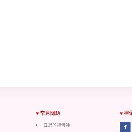
♥ 常見問題
♥ 禮
宜恩的禮儀師