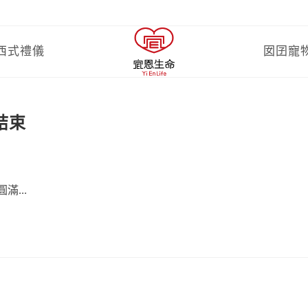
西式禮儀
囡囝寵
結束
滿...