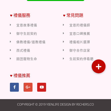
♥ 禮儀服務
♥ 常見問題
宜恩故事禮儀
宜恩的禮儀師
御守生前契約
宜恩口碑推薦
佛教禮儀/道教禮儀
禮儀相片選擇
西式禮儀
御守合作店家
囡囝寵物生命
生前契約停看聽
♥ 禮儀推薦
COPYRIGHT © 2019 YIENLIFE DESIGN BY RICHERS.CO