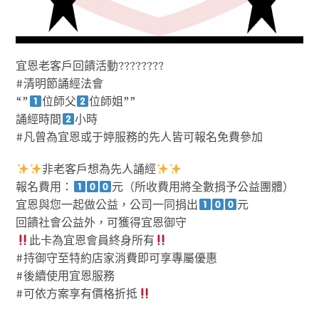
宜恩老客戶回饋活動????????
#清明節誦經法會
“”
位師父
位師姐””
誦經時間
小時
#凡曾為宜恩或于婷服務的先人皆可報名免費參加
非老客戶想為先人誦經
報名費用：
元（所收費用將全數捐予公益團體）
宜恩與您一起做公益，公司一同捐出
元
回饋社會公益外，可獲得宜恩御守
此卡為宜恩會員終身所有
#持御守至特約店家消費即可享專屬優惠
#後續使用宜恩服務
#可依方案享有價格折抵