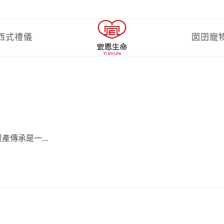
西式禮儀
囡囝寵
傳承是一...