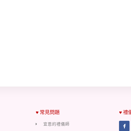
♥ 常見問題
♥ 禮
宜恩的禮儀師