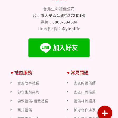
台北生命禮儀公司
台北市大安區臥龍街272巷1號
專線：
0800-034534
Line線上問：
@yienlife
♥ 禮儀服務
♥ 常見問題
宜恩故事禮儀
宜恩的禮儀師
御守生前契約
宜恩口碑推薦
佛教禮儀/道教禮儀
禮儀相片選擇
西式禮儀
御守合作店家