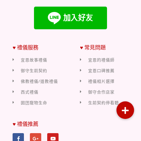
♥ 禮儀服務
♥ 常見問題
宜恩故事禮儀
宜恩的禮儀師
御守生前契約
宜恩口碑推薦
佛教禮儀/道教禮儀
禮儀相片選擇
西式禮儀
御守合作店家
囡囝寵物生命
生前契約停看聽
♥ 禮儀推薦