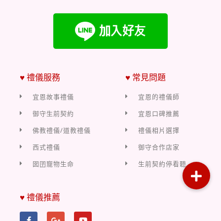
♥ 禮儀服務
♥ 常見問題
宜恩故事禮儀
宜恩的禮儀師
御守生前契約
宜恩口碑推薦
佛教禮儀/道教禮儀
禮儀相片選擇
西式禮儀
御守合作店家
囡囝寵物生命
生前契約停看聽
♥ 禮儀推薦