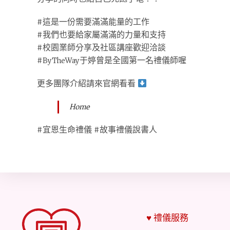
#這是一份需要滿滿能量的工作
#我們也要給家屬滿滿的力量和支持
#校園業師分享及社區講座歡迎洽談
#ByTheWay于婷曾是全國第一名禮儀師喔
更多團隊介紹請來官網看看
Home
#宜恩生命禮儀 #故事禮儀說書人
♥ 禮儀服務