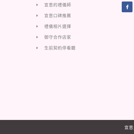
宜恩的禮儀師
宜恩口碑推薦
禮儀相片選擇
御守合作店家
生前契約停看聽
宜恩