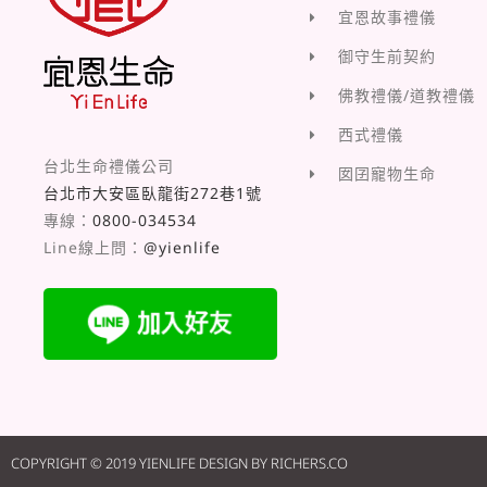
宜恩故事禮儀
御守生前契約
佛教禮儀/道教禮儀
西式禮儀
台北生命禮儀公司
囡囝寵物生命
台北市大安區臥龍街272巷1號
專線：
0800-034534
Line線上問：
@yienlife
COPYRIGHT © 2019 YIENLIFE DESIGN BY RICHERS.CO