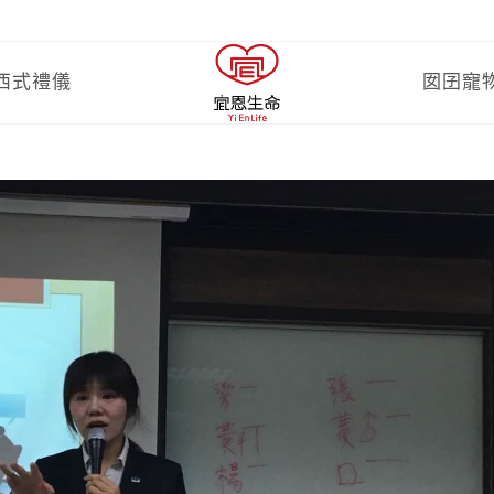
西式禮儀
囡囝寵