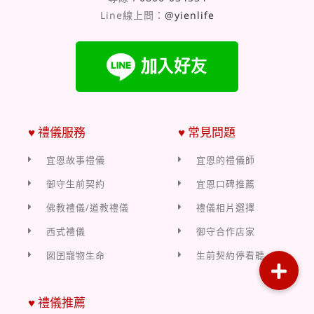
Line線上問：
@yienlife
♥ 禮儀服務
♥ 常見問題
宜恩故事禮儀
宜恩的禮儀師
御守生前契約
宜恩口碑推薦
佛教禮儀/道教禮儀
禮儀相片選擇
西式禮儀
御守合作店家
囡囝寵物生命
生前契約停看聽
♥ 禮儀推薦