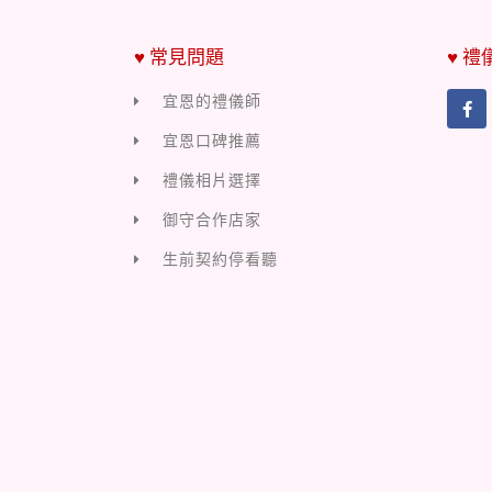
♥ 常見問題
♥ 禮
宜恩的禮儀師
宜恩口碑推薦
禮儀相片選擇
御守合作店家
生前契約停看聽