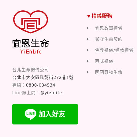
♥ 禮儀服務
宜恩故事禮儀
御守生前契約
佛教禮儀/道教禮儀
西式禮儀
台北生命禮儀公司
囡囝寵物生命
台北市大安區臥龍街272巷1號
專線：
0800-034534
Line線上問：
@yienlife