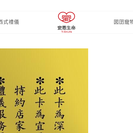
西式禮儀
囡囝寵