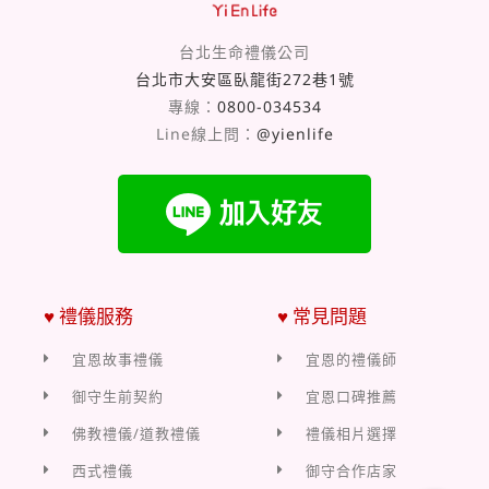
台北生命禮儀公司
台北市大安區臥龍街272巷1號
專線：
0800-034534
Line線上問：
@yienlife
♥ 禮儀服務
♥ 常見問題
宜恩故事禮儀
宜恩的禮儀師
御守生前契約
宜恩口碑推薦
佛教禮儀/道教禮儀
禮儀相片選擇
西式禮儀
御守合作店家