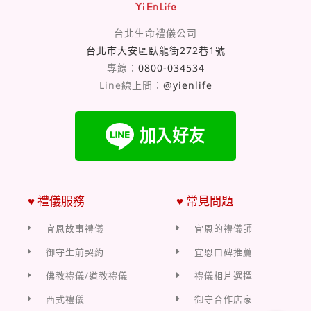
台北生命禮儀公司
台北市大安區臥龍街272巷1號
專線：
0800-034534
Line線上問：
@yienlife
♥ 禮儀服務
♥ 常見問題
宜恩故事禮儀
宜恩的禮儀師
御守生前契約
宜恩口碑推薦
佛教禮儀/道教禮儀
禮儀相片選擇
西式禮儀
御守合作店家