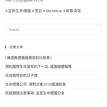
line://ti/p/@hie3915s
#宜恩生命禮儀 #茂巨 #MuchNeat #家事清潔
近期文章
[佛道教禮儀服務契約比較表]
預約寵物生命旅程的下一站-感謝媒體報導
在這個特別的日子裡
生命禮儀公司-清明法會2020圓滿結束
防疫期間注意事項-宜恩生命禮儀分享