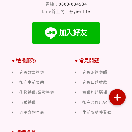
專線：
0800-034534
Line線上問：
@yienlife
♥ 禮儀服務
♥ 常見問題
宜恩故事禮儀
宜恩的禮儀師
御守生前契約
宜恩口碑推薦
佛教禮儀/道教禮儀
禮儀相片選擇
西式禮儀
御守合作店家
囡囝寵物生命
生前契約停看聽