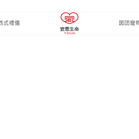
西式禮儀
囡囝寵