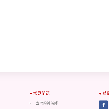
♥ 常見問題
♥ 禮
宜恩的禮儀師