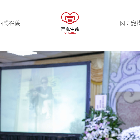
西式禮儀
囡囝寵