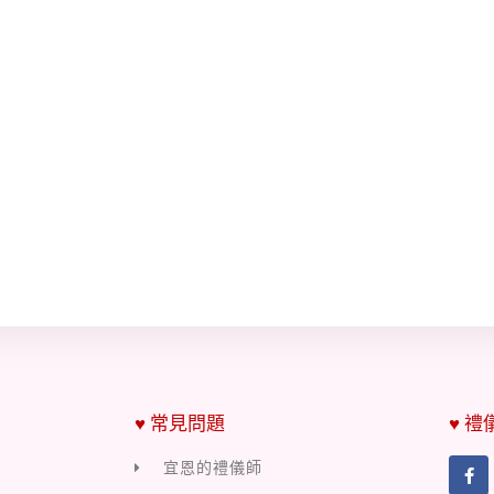
♥ 常見問題
♥ 禮
宜恩的禮儀師