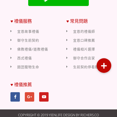
♥ 禮儀服務
♥ 常見問題
宜恩故事禮儀
宜恩的禮儀師
御守生前契約
宜恩口碑推薦
佛教禮儀/道教禮儀
禮儀相片選擇
西式禮儀
御守合作店家
囡囝寵物生命
生前契約停看聽
♥ 禮儀推薦
COPYRIGHT © 2019 YIENLIFE DESIGN BY RICHERS.CO