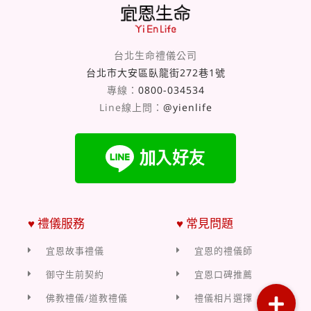
台北生命禮儀公司
台北市大安區臥龍街272巷1號
專線：
0800-034534
Line線上問：
@yienlife
♥ 禮儀服務
♥ 常見問題
宜恩故事禮儀
宜恩的禮儀師
御守生前契約
宜恩口碑推薦
佛教禮儀/道教禮儀
禮儀相片選擇