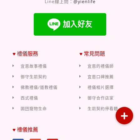
Line線上問：
@yienlife
♥ 禮儀服務
♥ 常見問題
宜恩故事禮儀
宜恩的禮儀師
御守生前契約
宜恩口碑推薦
佛教禮儀/道教禮儀
禮儀相片選擇
西式禮儀
御守合作店家
囡囝寵物生命
生前契約停看聽
♥ 禮儀推薦