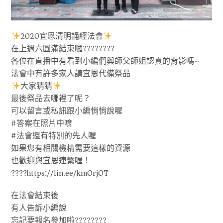
2020宜恩清明誦經法會
在上週六圓滿結束囉????????
各位在直播中有看到小編們與師父師姐認真的背影嗎~
法會中有許多家人請宜恩代備祭品
大家猜猜
最後祭品去哪裡了呢？
可以留言或私訊跟小編悄悄說喔
#答案在照片中唷
#法會還有特別的先人喔
如果您有相關機構需要這樣的資源
也歡迎與宜恩連繫喔！
????https://lin.ee/kmOrjOT
在法會結束後
有人告訴小編說
忘記要報名參加啦????????