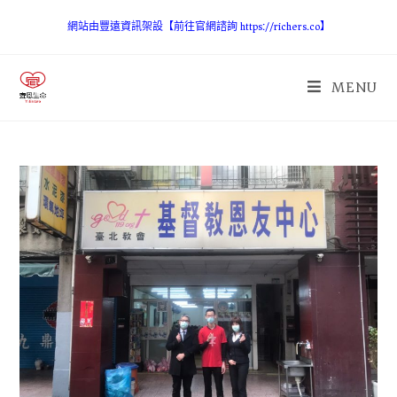
網站由豐遠資訊架設【前往官網諮詢 https://richers.co】
MENU