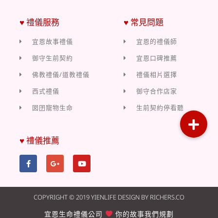
♥ 禮儀服務
♥ 常見問題
宜恩故事禮儀
宜恩的禮儀師
御守生前契約
宜恩口碑推薦
佛教禮儀/道教禮儀
禮儀相片選擇
西式禮儀
御守合作店家
囡囝寵物生命
生前契約停看聽
♥ 禮儀推薦
COPYRIGHT © 2019 YIENLIFE DESIGN BY RICHERS.CO
宜恩生命禮儀公司
你的故事我們規劃