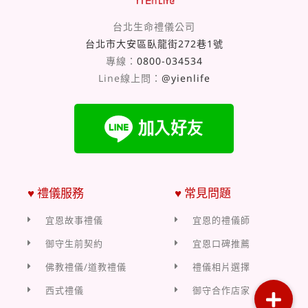
台北生命禮儀公司
台北市大安區臥龍街272巷1號
專線：
0800-034534
Line線上問：
@yienlife
♥ 禮儀服務
♥ 常見問題
宜恩故事禮儀
宜恩的禮儀師
御守生前契約
宜恩口碑推薦
佛教禮儀/道教禮儀
禮儀相片選擇
西式禮儀
御守合作店家