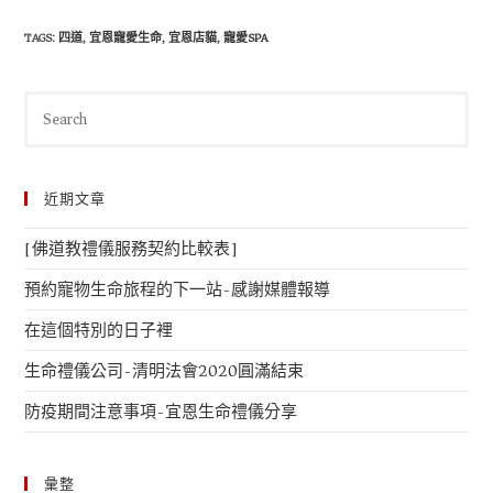
TAGS
:
四道
,
宜恩寵愛生命
,
宜恩店貓
,
寵愛SPA
近期文章
[佛道教禮儀服務契約比較表]
預約寵物生命旅程的下一站-感謝媒體報導
在這個特別的日子裡
生命禮儀公司-清明法會2020圓滿結束
防疫期間注意事項-宜恩生命禮儀分享
彙整