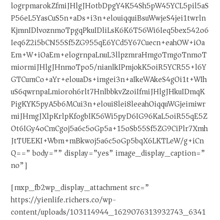
logrpmarokZfmiJHlgJHotbDpgY4K54Sh5pW45YCL5pil5aS
P56eL5YasCuS5n+aDs+i3n+elouiqquiBsuWwjeS4jei1twrln
KjmnIDlvoznmoTpgqPkuIDliLsK6K6T56Wi6Ieq5bex542o6
Ieq6Z2i5bCN55Sf5ZG955qE6YCd5Y67Cuecn+eahOW+iOa
Em+W+iOaEm+elogrnpaLnuL3llpzmraHmgoTmgoTnmoT
miormiJHlgJHnmoTpo5/nianlkIPmjokK5oiR5YCR55+l6Y
GTCumCo+aYr+elouaDs+imgei3n+aIkeWAkeS4gOi1t+WIh
uS6qwrnpaLmioroh6rlt7HnlbbkvZzoiIfmiJHlgJHkuIDmqK
PigKYK5pyA5b6MCui3n+eloui8lei8leeahOiqquWGjeimiwr
miJHmgJXlpKrlpKfogbIK56Wi5pyD6IG96KaL5oiR55qE5Z
Ot6IGy4oCmCgoj5a6c5oGp5a+15oSb55Sf5ZG9CiPlr7Xmh
JtTUEEKI+Wbm+mBkwoj5a6c5oGp5bqX6LKTLeW/g+iCn
Q==” body=”” display=”yes” image_display_caption=”
no”]
[mxp_fb2wp_display_attachment src=”
https://yienlife.richers.co/wp-
content/uploads/103114944_1629076313932743_6341