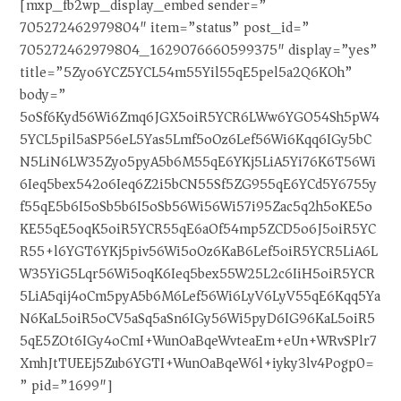
[mxp_fb2wp_display_embed sender=”
705272462979804″ item=”status” post_id=”
705272462979804_1629076660599375″ display=”yes”
title=”5Zyo6YCZ5YCL54m55Yil55qE5pel5a2Q6KOh”
body=”
5oSf6Kyd56Wi6Zmq6JGX5oiR5YCR6LWw6YGO54Sh5pW4
5YCL5pil5aSP56eL5Yas5Lmf5oOz6Lef56Wi6Kqq6IGy5bC
N5LiN6LW35Zyo5pyA5b6M55qE6YKj5LiA5Yi76K6T56Wi
6Ieq5bex542o6Ieq6Z2i5bCN55Sf5ZG955qE6YCd5Y6755y
f55qE5b6I5oSb5b6I5oSb56Wi56Wi57i95Zac5q2h5oKE5o
KE55qE5oqK5oiR5YCR55qE6aOf54mp5ZCD5o6J5oiR5YC
R55+l6YGT6YKj5piv56Wi5oOz6KaB6Lef5oiR5YCR5LiA6L
W35YiG5Lqr56Wi5oqK6Ieq5bex55W25L2c6IiH5oiR5YCR
5LiA5qij4oCm5pyA5b6M6Lef56Wi6LyV6LyV55qE6Kqq5Ya
N6KaL5oiR5oCV5aSq5aSn6IGy56Wi5pyD6IG96KaL5oiR5
5qE5ZOt6IGy4oCmI+WunOaBqeWvteaEm+eUn+WRvSPlr7
XmhJtTUEEj5Zub6YGTI+WunOaBqeW6l+iyky3lv4Pogp0=
” pid=”1699″]