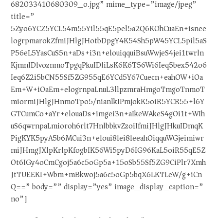
682033410680309_o.jpg” mime_type=”image/jpeg”
title=”
5Zyo6YCZ5YCL54m55Yil55qE5pel5a2Q6KOhCuaEn+isnee
logrpmarokZfmiJHlgJHotbDpgY4K54Sh5pW45YCL5pil5aS
P56eL5YasCuS5n+aDs+i3n+elouiqquiBsuWwjeS4jei1twrln
KjmnIDlvoznmoTpgqPkuIDliLsK6K6T56Wi6Ieq5bex542o6
Ieq6Z2i5bCN55Sf5ZG955qE6YCd5Y67Cuecn+eahOW+iOa
Em+W+iOaEm+elogrnpaLnuL3llpzmraHmgoTmgoTnmoT
miormiJHlgJHnmoTpo5/nianlkIPmjokK5oiR5YCR55+l6Y
GTCumCo+aYr+elouaDs+imgei3n+aIkeWAkeS4gOi1t+WIh
uS6qwrnpaLmioroh6rlt7HnlbbkvZzoiIfmiJHlgJHkuIDmqK
PigKYK5pyA5b6MCui3n+eloui8lei8leeahOiqquWGjeimiwr
miJHmgJXlpKrlpKfogbIK56Wi5pyD6IG96KaL5oiR55qE5Z
Ot6IGy4oCmCgoj5a6c5oGp5a+15oSb55Sf5ZG9CiPlr7Xmh
JtTUEEKI+Wbm+mBkwoj5a6c5oGp5bqX6LKTLeW/g+iCn
Q==” body=”” display=”yes” image_display_caption=”
no”]