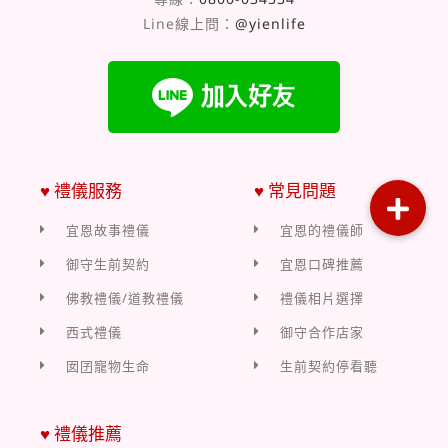
Line線上問：
@yienlife
♥ 禮儀服務
♥ 常見問題
宜恩故事禮儀
宜恩的禮儀師
御守生前契約
宜恩口碑推薦
佛教禮儀/道教禮儀
禮儀相片選擇
西式禮儀
御守合作店家
囡囝寵物生命
生前契約停看聽
♥ 禮儀推薦