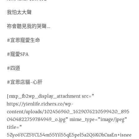
我怕太大聲
祢會聽見我的哭聲…
#宜恩寵愛生命
#寵愛SPA
#四道
#宜恩店貓-心肝
[mxp_fb2wp_display_attachment src=”
https://yienlife.richers.co/wp-
content/uploads/102456960_1629076210599420_895
0404822759784949_o.jpg” mime_type=”image/jpeg”
title=”
5Zyo6YCZ5YCL54m55Yil55qE5pel5a2Q6KOhCuaEn+isnee