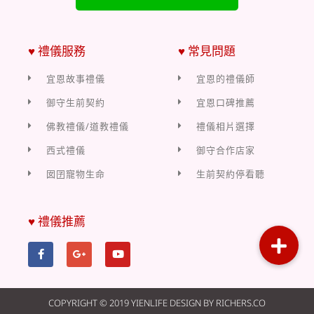
♥ 禮儀服務
♥ 常見問題
宜恩故事禮儀
宜恩的禮儀師
御守生前契約
宜恩口碑推薦
佛教禮儀/道教禮儀
禮儀相片選擇
西式禮儀
御守合作店家
囡囝寵物生命
生前契約停看聽
♥ 禮儀推薦
COPYRIGHT © 2019 YIENLIFE DESIGN BY RICHERS.CO