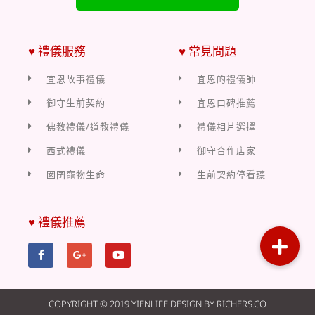
♥ 禮儀服務
♥ 常見問題
宜恩故事禮儀
宜恩的禮儀師
御守生前契約
宜恩口碑推薦
佛教禮儀/道教禮儀
禮儀相片選擇
西式禮儀
御守合作店家
囡囝寵物生命
生前契約停看聽
♥ 禮儀推薦
COPYRIGHT © 2019 YIENLIFE DESIGN BY RICHERS.CO