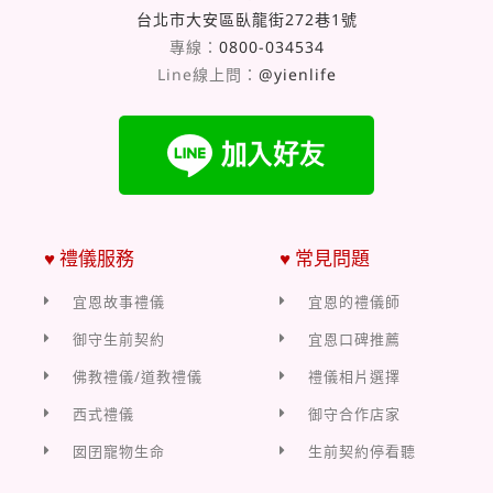
台北市大安區臥龍街272巷1號
專線：
0800-034534
Line線上問：
@yienlife
♥ 禮儀服務
♥ 常見問題
宜恩故事禮儀
宜恩的禮儀師
御守生前契約
宜恩口碑推薦
佛教禮儀/道教禮儀
禮儀相片選擇
西式禮儀
御守合作店家
囡囝寵物生命
生前契約停看聽