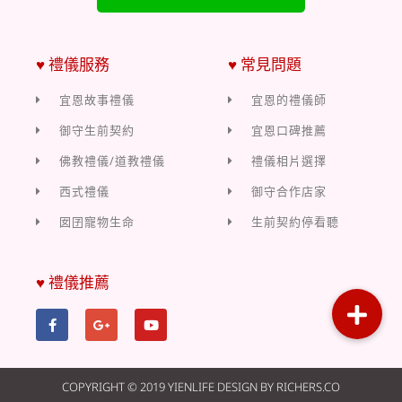
♥ 禮儀服務
♥ 常見問題
宜恩故事禮儀
宜恩的禮儀師
御守生前契約
宜恩口碑推薦
佛教禮儀/道教禮儀
禮儀相片選擇
西式禮儀
御守合作店家
囡囝寵物生命
生前契約停看聽
♥ 禮儀推薦
COPYRIGHT © 2019 YIENLIFE DESIGN BY RICHERS.CO