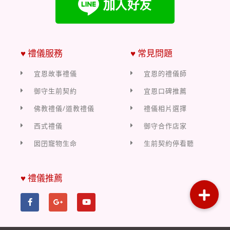
♥ 禮儀服務
♥ 常見問題
宜恩故事禮儀
宜恩的禮儀師
御守生前契約
宜恩口碑推薦
佛教禮儀/道教禮儀
禮儀相片選擇
西式禮儀
御守合作店家
囡囝寵物生命
生前契約停看聽
♥ 禮儀推薦