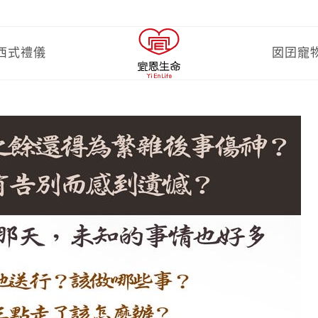
西式禮儀
囡囝寵