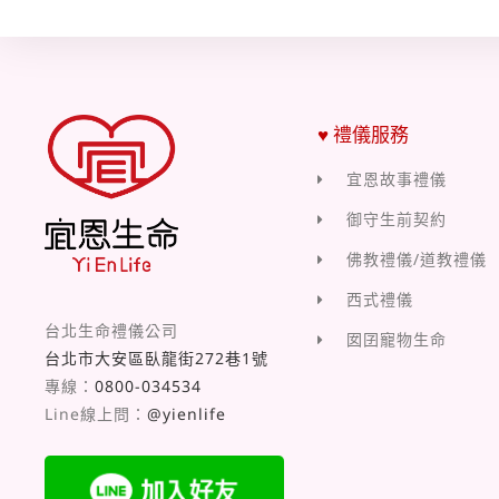
♥ 禮儀服務
宜恩故事禮儀
御守生前契約
佛教禮儀/道教禮儀
西式禮儀
台北生命禮儀公司
囡囝寵物生命
台北市大安區臥龍街272巷1號
專線：
0800-034534
Line線上問：
@yienlife