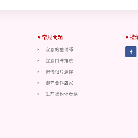
♥ 常見問題
♥ 禮
宜恩的禮儀師
宜恩口碑推薦
禮儀相片選擇
御守合作店家
生前契約停看聽