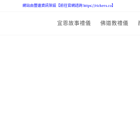
網站由豐遠資訊架設【前往官網諮詢 https://richers.co】
宜恩故事禮儀
佛道教禮儀