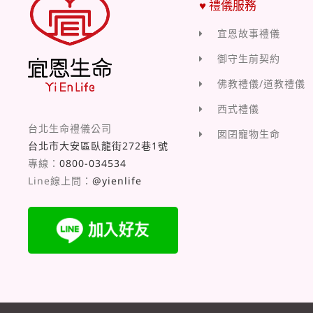
♥ 禮儀服務
宜恩故事禮儀
御守生前契約
佛教禮儀/道教禮儀
西式禮儀
台北生命禮儀公司
囡囝寵物生命
台北市大安區臥龍街272巷1號
專線：
0800-034534
Line線上問：
@yienlife