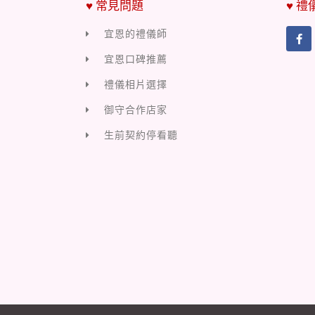
♥ 常見問題
♥ 禮
宜恩的禮儀師
宜恩口碑推薦
禮儀相片選擇
御守合作店家
生前契約停看聽