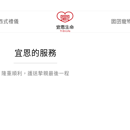
西式禮儀
囡囝寵
宜恩的服務
隆重順利，護送摯親最後一程