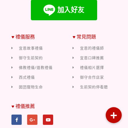
♥ 禮儀服務
♥ 常見問題
宜恩故事禮儀
宜恩的禮儀師
御守生前契約
宜恩口碑推薦
佛教禮儀/道教禮儀
禮儀相片選擇
西式禮儀
御守合作店家
囡囝寵物生命
生前契約停看聽
♥ 禮儀推薦