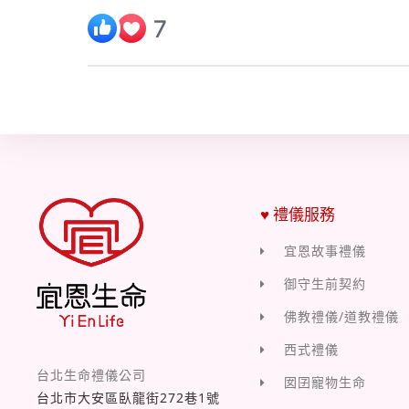
♥ 禮儀服務
宜恩故事禮儀
御守生前契約
佛教禮儀/道教禮儀
西式禮儀
台北生命禮儀公司
囡囝寵物生命
台北市大安區臥龍街272巷1號