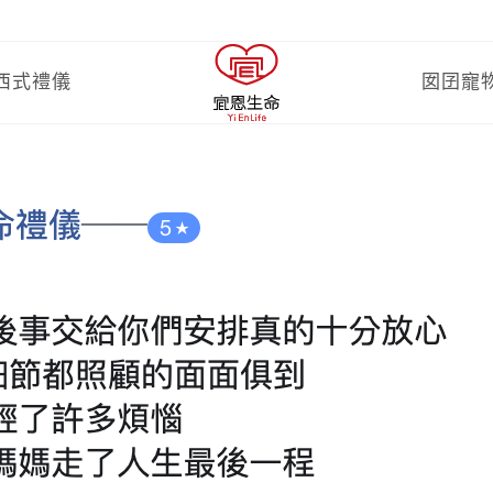
西式禮儀
囡囝寵