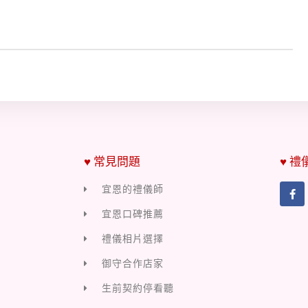
♥ 常見問題
♥ 禮
宜恩的禮儀師
宜恩口碑推薦
禮儀相片選擇
御守合作店家
生前契約停看聽